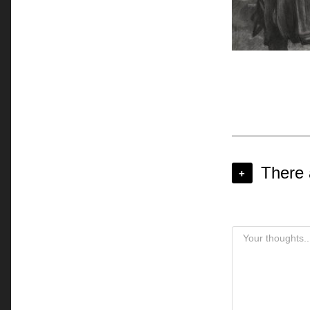
There
+