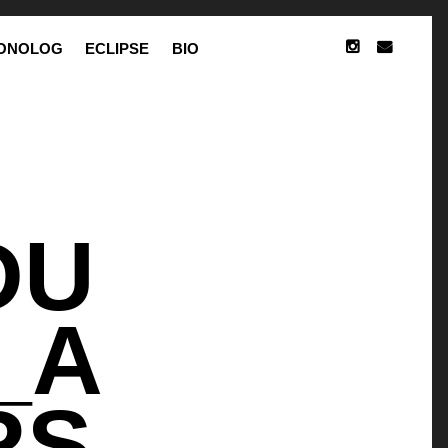
ONOLOG
ECLIPSE
BIO
INSTAGRAM
E-
MAIL
DU
_A
RS